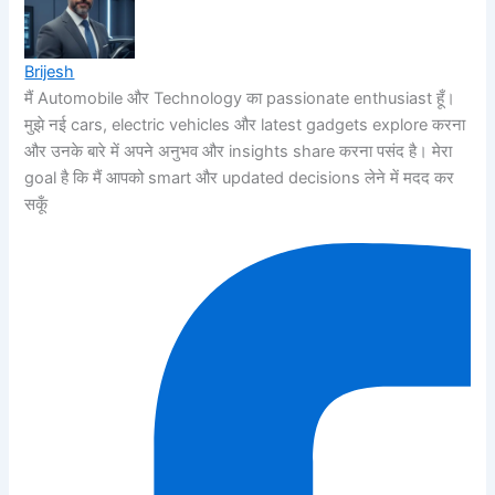
Brijesh
मैं Automobile और Technology का passionate enthusiast हूँ।
मुझे नई cars, electric vehicles और latest gadgets explore करना
और उनके बारे में अपने अनुभव और insights share करना पसंद है। मेरा
goal है कि मैं आपको smart और updated decisions लेने में मदद कर
सकूँ