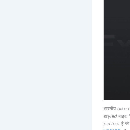
भारतीय
bike 
styled
बाइक
perfect
है ज