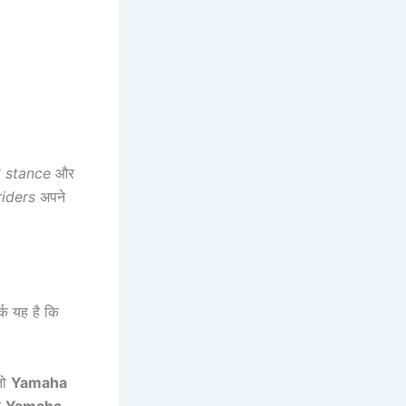
ा
stance
और
riders
अपने
्क यह है कि
तो
Yamaha
द
Yamaha