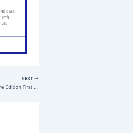
 नई cars,
 अपने
rt और
NEXT
MG Windsor Inspire Edition First Impressions – Looks Better in Person!