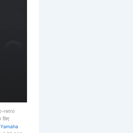
o-retro
े लिए
।
Yamaha