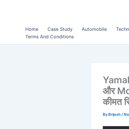
Skip
to
content
Home
Case Study
Automobile
Techn
Terms And Conditions
Yamah
और Mo
कीमत स
By
Brijesh
/
No