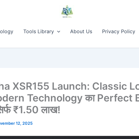
ology
Tools Library
About Us
Privacy Policy
a XSR155 Launch: Classic L
dern Technology का Perfect 
िर्फ ₹1.50 लाख!
vember 12, 2025