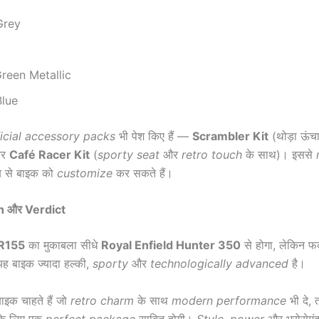
Grey
d
reen Metallic
Blue
ficial accessory packs
भी पेश किए हैं —
Scrambler Kit
(थोड़ा ऊंच
और
Café Racer Kit
(
sporty seat
और
retro touch
के साथ)। इससे
ब से बाइक को
customize
कर सकते हैं।
n और Verdict
R155
का मुकाबला सीधे
Royal Enfield Hunter 350
से होगा, लेकिन फर
 बाइक ज्यादा हल्की,
sporty
और
technologically advanced
है।
इक चाहते हैं जो
retro charm
के साथ
modern performance
भी दे, 
े लिए एक
perfect package
साबित होगी।
Style
,
power
और भरोसेमं