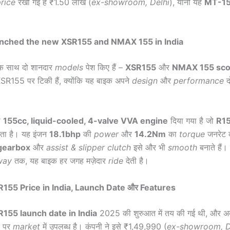
rice
रखी गई है ₹1.50 लाख (
ex-showroom, Delhi
), यानी यह
MT-1
nched the new XSR155 and NMAX 155 in India
क साथ दो शानदार
models
पेश किए हैं –
XSR155
और
NMAX 155 sco
XSR155 पर टिकी हैं, क्योंकि यह बाइक अपने
design
और
performance
दो
ी
155cc, liquid-cooled, 4-valve VVA engine
दिया गया है जो
R1
िलता है। यह इंजन
18.1bhp
की
power
और
14.2Nm
का
torque
जनरेट 
gearbox
और
assist & slipper clutch
इसे और भी
smooth
बनाते हैं।
way
तक, यह बाइक हर जगह मज़ेदार
ride
देती है।
55 Price in India, Launch Date और Features
55 launch date in India
2025 की शुरुआत में तय की गई थी, और अ
र पर
market
में उपलब्ध है। कंपनी ने इसे ₹1,49,990 (
ex-showroom, D