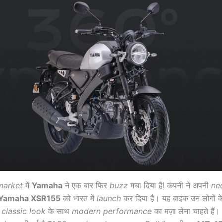
market
में
Yamaha
ने एक बार फिर
buzz
मचा दिया है! कंपनी ने अपनी
ne
Yamaha XSR155
को भारत में
launch
कर दिया है। यह बाइक उन लोगों क
ो
classic look
के साथ
modern performance
का मज़ा लेना चाहते हैं