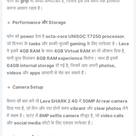
फोन की
grip
भी काफी कम्फर्टेबल है, जिससे इसे लंबे समय तक इस्तेमाल
करना आसान रहता है।
🔹
Performance और Storage
फोन को
power
देता है
octa-core UNISOC T7250 processor
,
जो दिनभर के
tasks
और हल्की-फुल्की
gaming
के लिए परफेक्ट है।
Lava
ने इसमें
4GB RAM
के साथ
4GB Virtual RAM
का भी ऑप्शन दिया है,
यानी कुल मिलाकर
8GB RAM experience
मिलेगा। साथ ही इसमें
64GB internal storage
दी गई है, जिसमें आप अपनी
photos,
videos
और
apps
आसानी से सेव कर सकते हैं।
🔹
Camera Setup
कैमरा की बात करें तो
Lava SHARK 2 4G
में
50MP AI rear camera
दिया गया है, जो दिन और रात दोनों समय
vibrant
और
clear photos
लेने
में सक्षम है। फ्रंट में
8MP selfie camera
मौजूद है, जो
video calls
और
social media
फोटो के लिए एकदम परफेक्ट है।