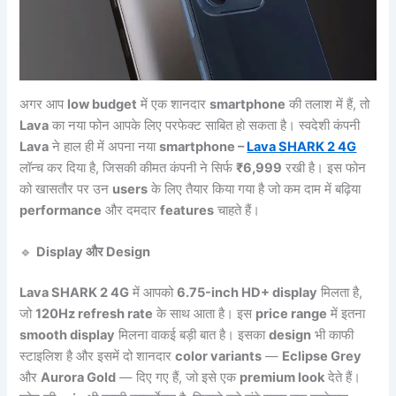
अगर आप
low budget
में एक शानदार
smartphone
की तलाश में हैं, तो
Lava
का नया फोन आपके लिए परफेक्ट साबित हो सकता है। स्वदेशी कंपनी
Lava
ने हाल ही में अपना नया
smartphone –
Lava SHARK 2 4G
लॉन्च कर दिया है, जिसकी कीमत कंपनी ने सिर्फ
₹6,999
रखी है। इस फोन
को खासतौर पर उन
users
के लिए तैयार किया गया है जो कम दाम में बढ़िया
performance
और दमदार
features
चाहते हैं।
🔹
Display और Design
Lava SHARK 2 4G
में आपको
6.75-inch HD+ display
मिलता है,
जो
120Hz refresh rate
के साथ आता है। इस
price range
में इतना
smooth display
मिलना वाकई बड़ी बात है। इसका
design
भी काफी
स्टाइलिश है और इसमें दो शानदार
color variants
—
Eclipse Grey
और
Aurora Gold
— दिए गए हैं, जो इसे एक
premium look
देते हैं।