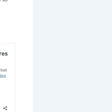
एक
AI-