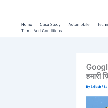
Skip
to
content
Home
Case Study
Automobile
Techn
Terms And Conditions
Google
हमारी ज़
By
Brijesh
/
Se