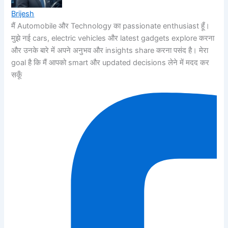
Brijesh
मैं Automobile और Technology का passionate enthusiast हूँ।
मुझे नई cars, electric vehicles और latest gadgets explore करना
और उनके बारे में अपने अनुभव और insights share करना पसंद है। मेरा
goal है कि मैं आपको smart और updated decisions लेने में मदद कर
सकूँ